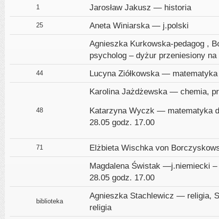
Jarosław Jakusz — historia
1
Aneta Winiarska — j.polski
25
Agnieszka Kurkowska-pedagog , 
psycholog – dyżur przeniesiony na
Lucyna Ziółkowska — matematyka
44
Karolina Jażdżewska — chemia, p
Katarzyna Wyczk — matematyka dy
48
28.05 godz. 17.00
Elżbieta Wischka von Borczyskows
71
Magdalena Świstak —j.niemiecki – 
28.05 godz. 17.00
Agnieszka Stachlewicz — religia, 
biblioteka
religia