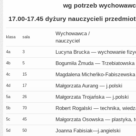
wg potrzeb wychowawc
17.00-17.45 dyżury nauczycieli przedmio
Wychowawca /
klasa
sala
nauczy
Lucyna Brucka — wychowanie fizy
4a
3
Bogumiła Žmuda — Trzebiatowska —
4b
5
Magdalena Micheńko-Fabiszewska
4c
15
Małgorzata Aurang — j.polski
4d
17
Małgorzata Trojańska — j.polski
5a
26
Robert Rogalski — technika, wiedz
5b
70
Małgorzata Osowska — plastyka, t
5c
45
Joanna Fabisiak—j.angielski
5d
50