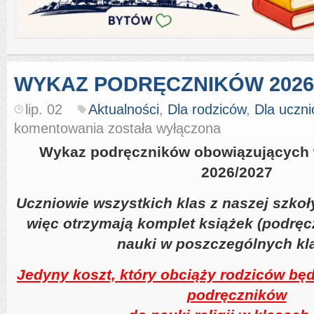
WYKAZ PODRĘCZNIKÓW 2026
lip. 02
Aktualności
,
Dla rodziców
,
Dla uczn
WYKAZ
komentowania
została wyłączona
PODRĘCZNIKÓW
2026/2027
Wykaz podręczników obowiązujących 
2026/2027
Uczniowie wszystkich klas z naszej szkoł
więc otrzymają komplet książek (podręc
nauki w poszczególnych kl
Jedyny koszt, który obciąży rodziców bę
podręczników