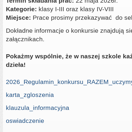
Termin składania prac:
22 maja 2026r.
Kategorie:
klasy I-III oraz klasy IV-VIII
Miejsce:
Prace prosimy przekazywać do sekr
Dokładne informacje o konkursie znajdują s
załącznikach.
Pokażmy wspólnie, że w naszej szkole ka
dzieła!
2026_Regulamin_konkursu_RAZEM_uczymy
karta_zgloszenia
klauzula_informacyjna
oswiadczenie