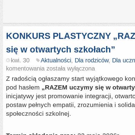
KONKURS PLASTYCZNY „RAZ
się w otwartych szkołach”
kwi. 30
Aktualności
,
Dla rodziców
,
Dla ucz
KONKURS
komentowania
została wyłączona
PLASTYCZNY
„RAZEM
Z radością ogłaszamy start wyjątkowego ko
uczymy
pod hasłem
„RAZEM uczymy się w otwarty
się
w
inicjatywy jest promowanie integracji, otwar
otwartych
szkołach”
postaw pełnych empatii, zrozumienia i solid
społeczności szkolnej.