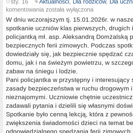
sty. 16
Aktualności
,
Dla rodziców
,
Dla uczn
BEZPIECZNE
komentowania
została wyłączona
FERIE
W dniu wczorajszym tj. 15.01.2026r. w nasze
spotkanie uczniów klas pierwszych, drugich i
policjantką mł. asp. Aleksandrą Domżalską
bezpiecznych ferii zimowych. Podczas spotk
dowiedziały się, jak bezpiecznie spędzać c
domu, jak i na świeżym powietrzu, w szczeg
zabaw na śniegu i lodzie.
Pani policjantka w przystępny i interesując
zasady bezpieczeństwa w ruchu drogowym i
nieznajomymi. Uczniowie chętnie uczestnicz
zadawali pytania i dzielili się własnymi doś
Spotkanie było cenną lekcją, która z pewnoś
zwiększenia świadomości dzieci na temat be
odpowiedzialnego spędzania ferii zimowych.