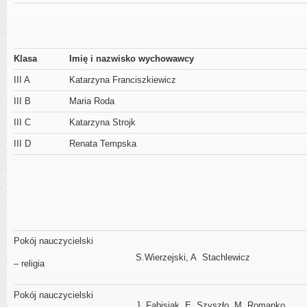
Klasa
Imię i nazwisko wychowawcy
III A
Katarzyna Franciszkiewicz
III B
Maria Roda
III C
Katarzyna Strojk
III D
Renata Tempska
Pokój nauczycielski
S.Wierzejski, A Stachlewicz
– religia
Pokój nauczycielski
J. Fabisiak, E. Szyszło, M. Romanko,