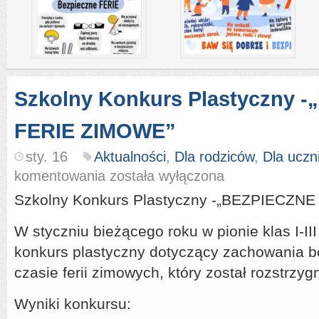
Szkolny Konkurs Plastyczny 
FERIE ZIMOWE”
sty. 16
Aktualności
,
Dla rodziców
,
Dla uczn
Szkolny
komentowania
została wyłączona
Konkurs
Plastyczny
Szkolny Konkurs Plastyczny -„BEZPIECZN
-
„BEZPIECZNE
W styczniu bieżącego roku w pionie klas I-I
FERIE
ZIMOWE”
konkurs plastyczny dotyczący zachowania 
czasie ferii zimowych, który został rozstrzyg
Wyniki konkursu: