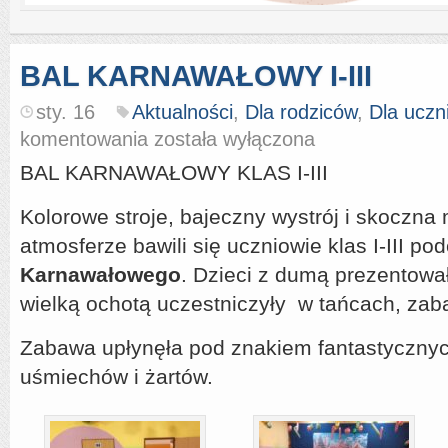
BAL KARNAWAŁOWY I-III
sty. 16
Aktualności
,
Dla rodziców
,
Dla uczn
BAL
komentowania
została wyłączona
KARNAWAŁOWY
I-
BAL KARNAWAŁOWY KLAS I-III
III
Kolorowe stroje, bajeczny wystrój i skoczna
atmosferze bawili się uczniowie klas I-III p
Karnawałowego
. Dzieci z dumą prezentował
wielką ochotą uczestniczyły w tańcach, za
Zabawa upłynęła pod znakiem fantastyczny
uśmiechów i żartów.