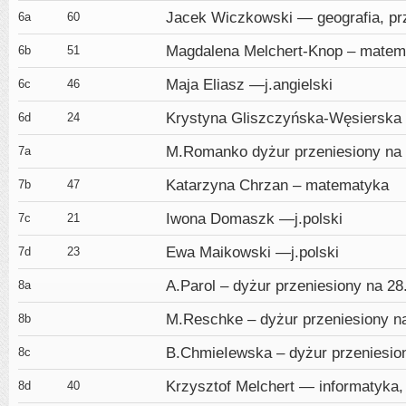
Jacek Wiczkowski — geografia, pr
6a
60
Magdalena Melchert-Knop – matem
6b
51
Maja Eliasz —j.angielski
6c
46
Krystyna Gliszczyńska-Węsierska
6d
24
M.Romanko dyżur przeniesiony na 
7a
Katarzyna Chrzan – matematyka
7b
47
Iwona Domaszk —j.polski
7c
21
Ewa Maikowski —j.polski
7d
23
A.Parol – dyżur przeniesiony na 28
8a
M.Reschke – dyżur przeniesiony na
8b
B.ChmieIewska – dyżur przeniesion
8c
Krzysztof Melchert — informatyka, 
8d
40