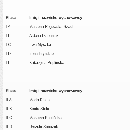
Klasa
Imię i nazwisko wychowawcy
I A
Marzena Rogowska-Szach
I B
Aldona Dzienniak
I C
Ewa Myszka
I D
Irena Hryndzio
I E
Katarzyna Peplińska
Klasa
Imię i nazwisko wychowawcy
II A
Marta Klasa
II B
Beata Stolc
II C
Marzena Peplińska
II D
Urszula Sobczak