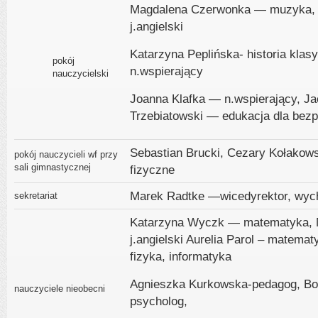
Magdalena Czerwonka — muzyka, 
j.angielski
Katarzyna Peplińska- historia klas
pokój
n.wspierający
nauczycielski
Joanna Klafka — n.wspierający, 
Trzebiatowski — edukacja dla bez
Sebastian Brucki, Cezary Kołako
pokój nauczycieli wf przy
sali gimnastycznej
fizyczne
Marek Radtke —wicedyrektor, wyc
sekretariat
Katarzyna Wyczk — matematyka,
j.angielski Aurelia Parol – matem
fizyka, informatyka
Agnieszka Kurkowska-pedagog, B
nauczyciele nieobecni
psycholog,